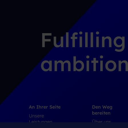
Fulfillin
ambition
An Ihrer Seite
Den Weg
bereiten
Unsere
Leistungen
Über uns