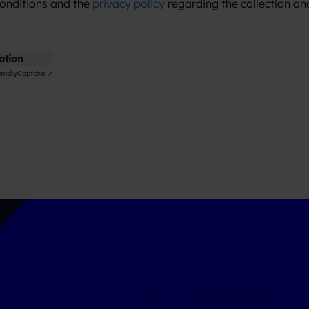
conditions and the
privacy policy
regarding the collection an
cation
endly
Captcha ⇗