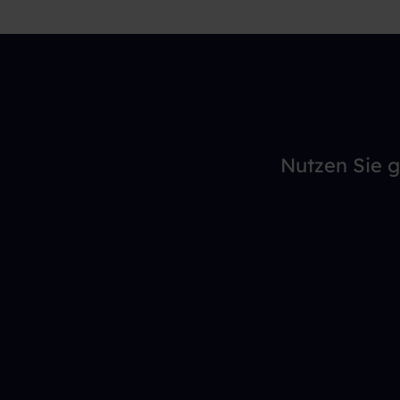
E-mail
Central Tower,
Landsberger 
80339 München
T + 49 89 53 88 605 0
E-mail
Nutzen Sie g