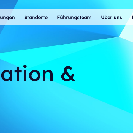
tungen
Standorte
Führungsteam
Über uns
ation &