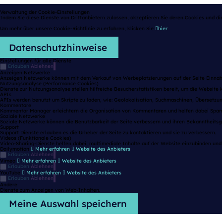
Verwaltung der Cookie-Einstellungen
Indem Sie diese Dienste von Drittanbietern zulassen, akzeptieren Sie deren Cookies und di
Um mehr über unsere Cookie-Richtlinie zu erfahren, klicken Sie
hier
.
Datenschutzhinweise
Einstellungen für alle Dienste
Erlauben
Ablehnen
Anzeigen Netzwerke
Anzeigen Netzwerke können mit dem Verkauf von Werbeplatzierungen auf der Seite Einnah
Nutzungsanalyse (Performance Cookies)
Dienste zur Nutzungsanalyse stellen hilfreiche Besucherstatistiken bereit, um die Website k
APIs
APIs werden benutzt um Skripte zu laden, wie: Geolokalisation, Suchmaschinen, Übersetzung
Kommentare
Kommentar Manager erleichtern die Organisation von Kommentaren und helfen dabei Spam
Soziale Netzwerke
Soziale Netzwerke können die Benutzbarkeit der Seite verbessern und ihren Bekanntheitsg
Support
Support Dienste erlauben es die Urheber der Seite zu kontaktieren und sie zu verbessern.
Videos (Funktionale Cookies)
Video-Sharing-Dienste helfen dabei, multimediale Inhalte auf der Website einzubinden und 
Dailymotion
Mehr erfahren
Website des Anbieters
Erlauben
Ablehnen
Vimeo
Mehr erfahren
Website des Anbieters
Erlauben
Ablehnen
YouTube
Mehr erfahren
Website des Anbieters
Erlauben
Ablehnen
Andere
Dienste zum Anzeigen von Web-Inhalten.
Meine Auswahl speichern