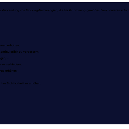
e Verwendung von Tracking-Technologien, die für ihr ordnungsgemäßes Funktionieren erforde
men erhalten.
ontinuierlich zu verbessern.
en, ...
 zu verhindern.
rad erhöhen.
ihre Sichtbarkeit zu erhöhen.